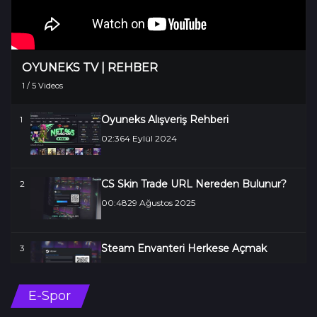
OYUNEKS TV | REHBER
1
/
5
Videos
Oyuneks Alışveriş Rehberi
1
02:36
4 Eylül 2024
CS Skin Trade URL Nereden Bulunur?
2
00:48
29 Ağustos 2025
Steam Envanteri Herkese Açmak
3
00:56
29 Ağustos 2025
E-Spor
Marvel Latis Nasıl Yüklenir?
4