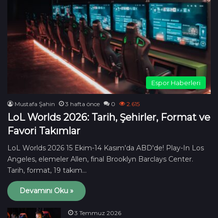
Espor Haberleri
Mustafa Şahin
3 hafta önce
0
2.615
LoL Worlds 2026: Tarih, Şehirler, Format ve
Favori Takımlar
LoL Worlds 2026 15 Ekim-14 Kasım'da ABD'de! Play-In Los
Angeles, elemeler Allen, final Brooklyn Barclays Center.
Tarih, format, 19 takım…
Devamını Oku »
3 Temmuz 2026