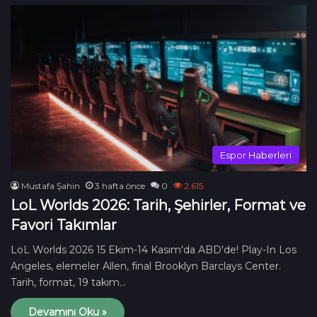
00:30
17 Ocak 2025
Point Blank TG Nasıl Satın Alınır?
5
00:28
24 Eylül 2024
Espor Haberleri
Mustafa Şahin
3 hafta önce
0
2.615
LoL Worlds 2026: Tarih, Şehirler, Format ve
Favori Takımlar
LoL Worlds 2026 15 Ekim-14 Kasım'da ABD'de! Play-In Los
Angeles, elemeler Allen, final Brooklyn Barclays Center.
Tarih, format, 19 takım…
Devamını Oku »