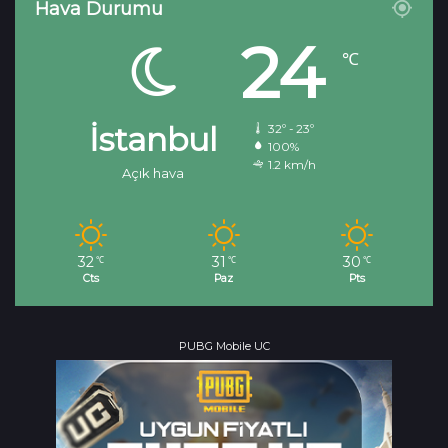
Hava Durumu
24
℃
İstanbul
32º - 23º
100%
1.2 km/h
Açık hava
32
31
30
℃
℃
℃
Cts
Paz
Pts
PUBG Mobile UC