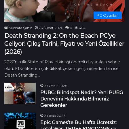
PC Oyunları
Mustafa Şahin
26 Şubat 2026
0
464
Death Stranding 2: On the Beach PC’ye
Geliyor! Çıkış Tarihi, Fiyatı ve Yeni Özellikler
(2026)
2026’nın ilk State of Play etkinliği önemli duyurulara sahne
oldu. Etkinlikte en çok dikkat çeken gelişmelerden biri ise
Death Stranding…
10 Ocak 2026
PUBG: Blindspot Nedir? Yeni PUBG
Deneyimi Hakkında Bilmeniz
Gerekenler
2 Ocak 2026
Epic Games’te Bu Hafta Ücretsiz:
Total War: THREE KINGDOMS ve