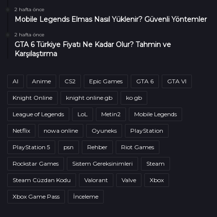
2 hafta önce
Mobile Legends Elmas Nasıl Yüklenir? Güvenli Yöntemler
2 hafta önce
GTA 6 Türkiye Fiyatı Ne Kadar Olur? Tahmin ve
Karşılaştırma
AI
Anime
CS2
Epic Games
GTA 6
GTA VI
Knight Online
knight online gb
ko gb
League of Legends
LoL
Metin2
Mobile Legends
Netflix
nowa online
Oyuneks
PlayStation
PlayStation 5
psn
Rehber
Riot Games
Rockstar Games
Sistem Gereksinimleri
Steam
Steam Cüzdan Kodu
Valorant
Valve
Xbox
Xbox Game Pass
İnceleme