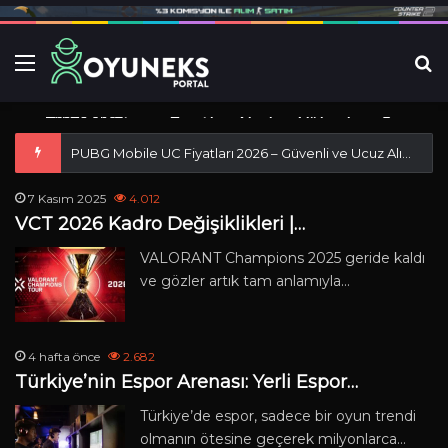
Menü
Ar
2 hafta önce
2 hafta önce
2 hafta önce
Türkiye Steam Fiyatları Neden Yükseliyor?
Bölgesel…
PUBG Mobile UC Fiyatları 2026 –…
Riot Points (RP) Türkiye Fiyatları –…
PUBG Mobile UC Fiyatları 2026 – Güvenli ve Ucuz Alım Rehberi
Oyun Haberleri
Rehberler
Rehberler
7 Kasım 2025
4.012
VCT 2026 Kadro Değişiklikleri |…
VALORANT Champions 2025 geride kaldı
ve gözler artık tam anlamıyla…
4 hafta önce
2.682
Türkiye’nin Espor Arenası: Yerli Espor…
Türkiye’de espor, sadece bir oyun trendi
olmanın ötesine geçerek milyonlarca…