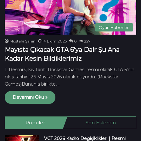
Oyun Haberleri
Mustafa Şahin
14 Ekim 2025
0
227
Mayısta Çıkacak GTA 6’ya Dair Şu Ana
Kadar Kesin Bildiklerimiz
1. Resmî Çıkış Tarihi Rockstar Games, resmi olarak GTA 6’nın
çıkış tarihini 26 Mayıs 2026 olarak duyurdu. (Rockstar
Games)Bununla birlikte,…
Devamını Oku »
Popüler
Son Eklenen
VCT 2026 Kadro Değişiklikleri | Resmi