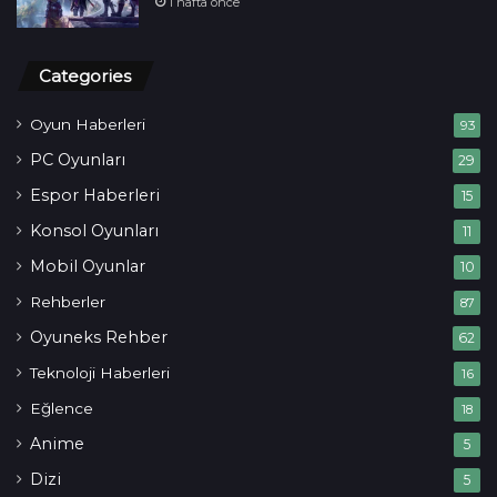
1 hafta önce
Categories
Oyun Haberleri
93
PC Oyunları
29
Espor Haberleri
15
Konsol Oyunları
11
Mobil Oyunlar
10
Rehberler
87
Oyuneks Rehber
62
Teknoloji Haberleri
16
Eğlence
18
Anime
5
Dizi
5