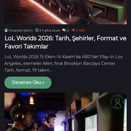
Mustafa Şahin
3 hafta önce
0
2.658
LoL Worlds 2026: Tarih, Şehirler, Format ve
Favori Takımlar
LoL Worlds 2026 15 Ekim-14 Kasım'da ABD'de! Play-In Los
Angeles, elemeler Allen, final Brooklyn Barclays Center.
Tarih, format, 19 takım…
Devamını Oku »