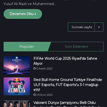
Yusuf Ali Nazlı ve Muhammed…
Devamını Oku »
Sonraki sayfa
Popüler
Son Eklenen
FIFAe World Cup 2025 Riyad’da Sahne
Alıyor
5 Aralık 2025
Red Bull Home Ground Türkiye Finali’nde
ULF Esports, FUT Esports’u 3-1 mağlup
etti!
13 Ekim 2025
Valorant Dünya Şampiyonu Belli Oldu: