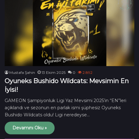
Mustafa Şahin
13 Ekim 2025
0
2.892
Oyuneks Bushido Wildcats: Mevsimin En
İyisi!
GAMEON Şampiyonluk Ligi Yaz Mevsimi 2025’in “EN”leri
açıklandı ve sezonun en parlak ismi şüphesiz Oyuneks
Bushido Wildcats oldu! Ligi neredeyse…
Devamını Oku »