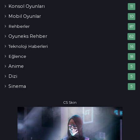
Konsol Oyunları
11
Mobil Oyunlar
10
Rehberler
87
Oyuneks Rehber
62
Teknoloji Haberleri
16
Eğlence
18
Anime
5
Dizi
5
Sinema
5
CS Skin