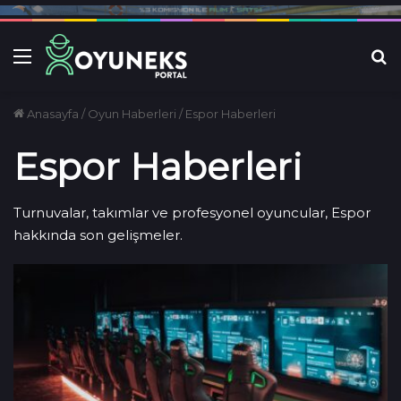
Menü
Ar
Anasayfa
/
Oyun Haberleri
/
Espor Haberleri
Espor Haberleri
Turnuvalar, takımlar ve profesyonel oyuncular, Espor
hakkında son gelişmeler.