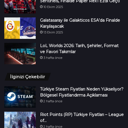
Sentinels, Finalde Paper Rex’i Ezdi Geçti
10 Ekim 2025
Galatasaray ile Galakticos ESA’da Finalde
Karşılaşacak
13 Ekim 2025
LoL Worlds 2026: Tarih, Şehirler, Format
ve Favori Takımlar
3 hafta önce
İlginizi Çekebilir
Türkiye Steam Fiyatları Neden Yükseliyor?
Bölgesel Fiyatlandırma Açıklaması
2 hafta önce
Riot Points (RP) Türkiye Fiyatları – League
of…
2 hafta önce