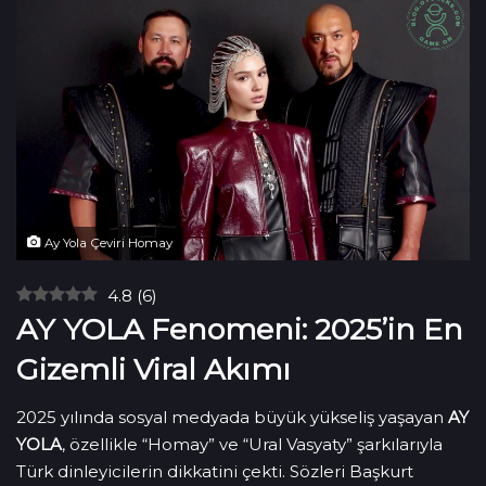
Ay Yola Çeviri Homay
4.8
(
6
)
AY YOLA Fenomeni: 2025’in En
Gizemli Viral Akımı
2025 yılında sosyal medyada büyük yükseliş yaşayan
AY
YOLA
, özellikle “Homay” ve “Ural Vasyaty” şarkılarıyla
Türk dinleyicilerin dikkatini çekti. Sözleri Başkurt