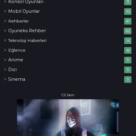
Konsol Oyunları
11
Mobil Oyunlar
10
Rehberler
87
Oyuneks Rehber
62
Teknoloji Haberleri
16
Eğlence
18
Anime
5
Dizi
5
Sinema
5
CS Skin