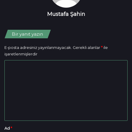
Mustafa Şahin
Bir yanıt yazın
E-posta adresiniz yayınlanmayacak.
Gerekli alanlar
*
ile
işaretlenmişlerdir
Y
o
r
u
m
*
Ad
*