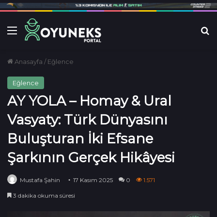
Menü
Ar
Anasayfa
/
Eğlence
Eğlence
AY YOLA – Homay & Ural
Vasyaty: Türk Dünyasını
Buluşturan İki Efsane
Şarkının Gerçek Hikâyesi
Mustafa Şahin
17 Kasım 2025
0
1.571
3 dakika okuma süresi