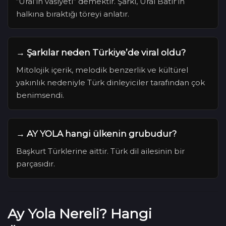
“Ural’ın vasiyeti” demektir. Şarkı, Ural Batır’ın
halkına bıraktığı töreyi anlatır.
→
Şarkılar neden Türkiye’de viral oldu?
Mitolojik içerik, melodik benzerlik ve kültürel
yakınlık nedeniyle Türk dinleyiciler tarafından çok
benimsendi.
→
AY YOLA hangi ülkenin grubudur?
Başkurt Türklerine aittir. Türk dil ailesinin bir
parçasıdır.
Ay Yola Nereli? Hangi