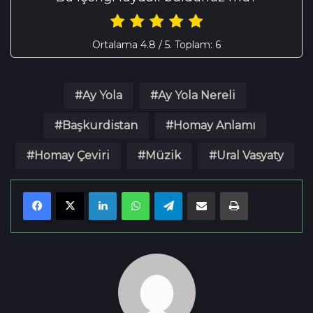
Ortalama
4.8
/ 5. Toplam:
6
Ay Yola
Ay Yola Nereli
Başkurdistan
Homay Anlamı
Homay Çeviri
Müzik
Ural Vasyaty
LinkedIn
WhatsApp
Telegram
E-mail olarak paylaş
Yazdır