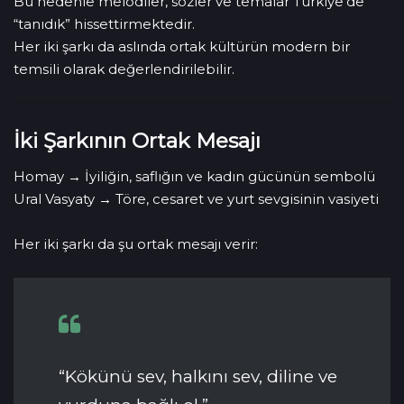
Bu nedenle melodiler, sözler ve temalar Türkiye’de
“tanıdık” hissettirmektedir.
Her iki şarkı da aslında ortak kültürün modern bir
temsili olarak değerlendirilebilir.
İki Şarkının Ortak Mesajı
Homay → İyiliğin, saflığın ve kadın gücünün sembolü
Ural Vasyaty → Töre, cesaret ve yurt sevgisinin vasiyeti
Her iki şarkı da şu ortak mesajı verir:
“Kökünü sev, halkını sev, diline ve