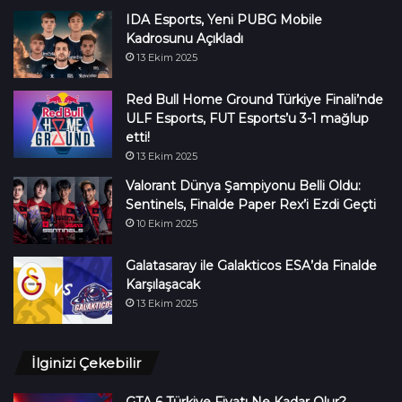
IDA Esports, Yeni PUBG Mobile
Kadrosunu Açıkladı
13 Ekim 2025
Red Bull Home Ground Türkiye Finali’nde
ULF Esports, FUT Esports’u 3-1 mağlup
etti!
13 Ekim 2025
Valorant Dünya Şampiyonu Belli Oldu:
Sentinels, Finalde Paper Rex’i Ezdi Geçti
10 Ekim 2025
Galatasaray ile Galakticos ESA’da Finalde
Karşılaşacak
13 Ekim 2025
İlginizi Çekebilir
GTA 6 Türkiye Fiyatı Ne Kadar Olur?