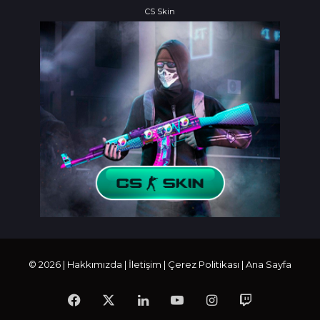
CS Skin
© 2026 |
Hakkımızda
|
İletişim
|
Çerez Politikası
|
Ana Sayfa
Facebook
X
LinkedIn
YouTube
Instagram
Twitch