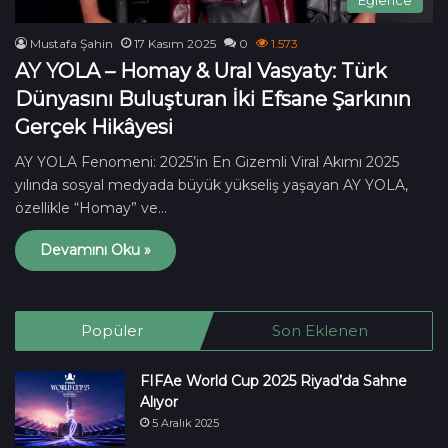
Mustafa Şahin
17 Kasım 2025
0
1.573
AY YOLA – Homay & Ural Vasyaty: Türk
Dünyasını Buluşturan İki Efsane Şarkının
Gerçek Hikâyesi
AY YOLA Fenomeni: 2025’in En Gizemli Viral Akımı 2025
yılında sosyal medyada büyük yükseliş yaşayan AY YOLA,
özellikle “Homay” ve…
Devamını Oku »
Popüler
Son Eklenen
FIFAe World Cup 2025 Riyad’da Sahne
Alıyor
5 Aralık 2025