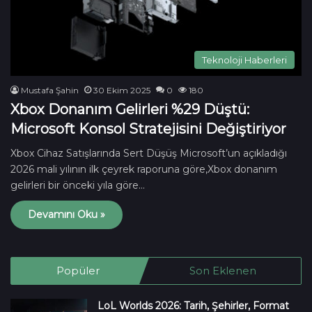
Teknoloji Haberleri
Mustafa Şahin
30 Ekim 2025
0
180
Xbox Donanım Gelirleri %29 Düştü:
Microsoft Konsol Stratejisini Değiştiriyor
Xbox Cihaz Satışlarında Sert Düşüş Microsoft’un açıkladığı
2026 mali yılının ilk çeyrek raporuna göre,Xbox donanım
gelirleri bir önceki yıla göre…
Devamını Oku »
Popüler
Son Eklenen
LoL Worlds 2026: Tarih, Şehirler, Format