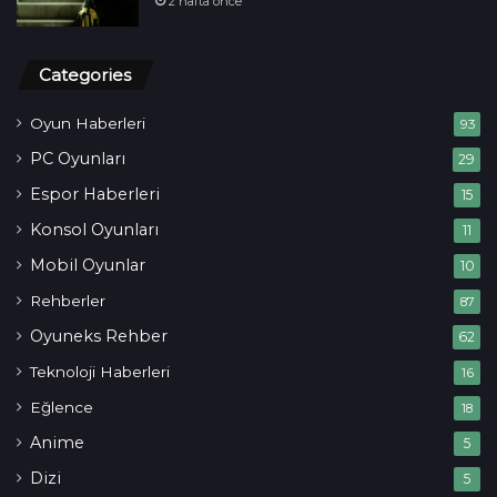
2 hafta önce
Categories
Oyun Haberleri
93
PC Oyunları
29
Espor Haberleri
15
Konsol Oyunları
11
Mobil Oyunlar
10
Rehberler
87
Oyuneks Rehber
62
Teknoloji Haberleri
16
Eğlence
18
Anime
5
Dizi
5