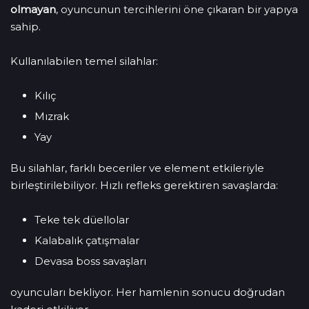
olmayan
, oyuncunun tercihlerini öne çıkaran bir yapıya
sahip.
Kullanılabilen temel silahlar:
Kılıç
Mızrak
Yay
Bu silahlar, farklı beceriler ve element etkileriyle
birleştirilebiliyor. Hızlı refleks gerektiren savaşlarda:
Teke tek düellolar
Kalabalık çatışmalar
Devasa boss savaşları
oyuncuları bekliyor. Her hamlenin sonucu doğrudan