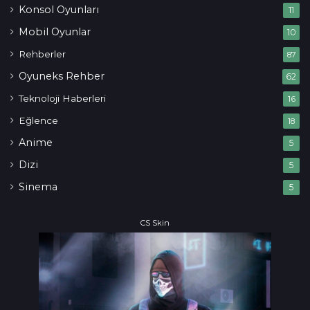
Konsol Oyunları
11
Mobil Oyunlar
10
Rehberler
87
Oyuneks Rehber
62
Teknoloji Haberleri
16
Eğlence
18
Anime
5
Dizi
5
Sinema
5
CS Skin