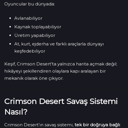
Oyuncular bu dünyada:
Avlanabiliyor
Kaynak toplayabiliyor
Üretim yapabiliyor
At, kurt, ejderha ve farklı araçlarla dünyayı
keşfedebiliyor
Keşif, Crimson Desert’ta yalnızca harita açmak değil;
hikâyeyi şekillendiren olaylara kapı aralayan bir
mekanik olarak öne çıkıyor.
Crimson Desert Savaş Sistemi
Nasıl?
Crimson Desert’ın savaş sistemi,
tek bir doğruya bağlı