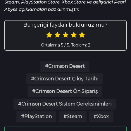
Steam, PlayStation Store, Xbox Store ve geliştirici Pearl
Abyss açıklamaları baz alınmıştır.
Bu içeriği faydalı buldunuz mu?
Ortalama
5
/ 5. Toplam:
2
Crimson Desert
Crimson Desert Çıkış Tarihi
Crimson Desert Ön Sipariş
Crimson Desert Sistem Gereksinimleri
PlayStation
Steam
Xbox