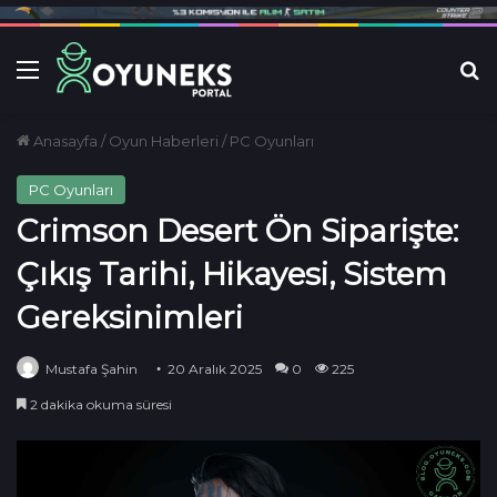
Menü
Ar
Anasayfa
/
Oyun Haberleri
/
PC Oyunları
PC Oyunları
Crimson Desert Ön Siparişte:
Çıkış Tarihi, Hikayesi, Sistem
Gereksinimleri
Mustafa Şahin
20 Aralık 2025
0
225
2 dakika okuma süresi