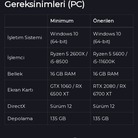
Gereksinimleri (PC)
Minimum
Önerilen
Windows 10
Windows 10
İşletim Sistemi
(64-bit)
(64-bit)
Ryzen 5 2600X /
Ryzen 5 5600 /
İşlemci
i5-8500
i5-11600K
Bellek
16 GB RAM
16 GB RAM
GTX 1060 / RX
RTX 2080 / RX
Ekran Kartı
6500 XT
6700 XT
DirectX
Sürüm 12
Sürüm 12
Depolama
135 GB
135 GB