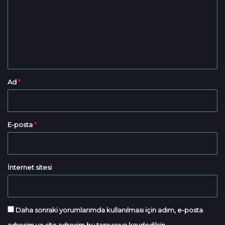
r
u
m
*
Ad
*
E-posta
*
İnternet sitesi
Daha sonraki yorumlarımda kullanılması için adım, e-posta
adresim ve site adresim bu tarayıcıya kaydedilsin.