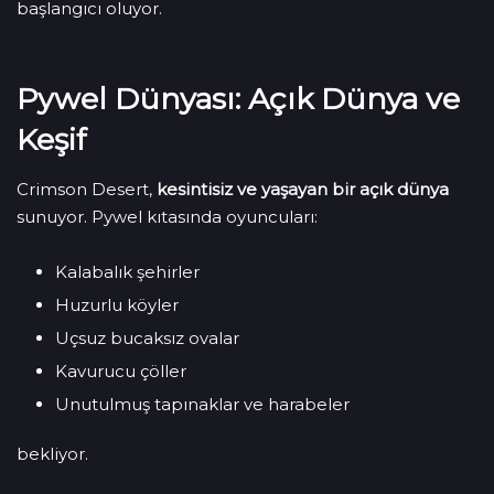
başlangıcı oluyor.
Pywel Dünyası: Açık Dünya ve
Keşif
Crimson Desert,
kesintisiz ve yaşayan bir açık dünya
sunuyor. Pywel kıtasında oyuncuları:
Kalabalık şehirler
Huzurlu köyler
Uçsuz bucaksız ovalar
Kavurucu çöller
Unutulmuş tapınaklar ve harabeler
bekliyor.