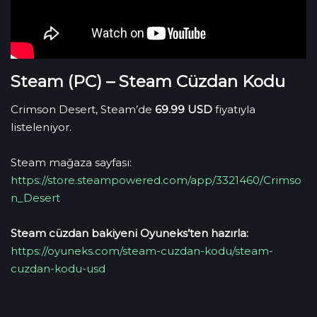
Steam (PC) – Steam Cüzdan Kodu
Crimson Desert, Steam’de
69.99 USD
fiyatıyla
listeleniyor.
Steam mağaza sayfası:
https://store.steampowered.com/app/3321460/Crimso
n_Desert
Steam cüzdan bakiyeni Oyuneks’ten hazırla:
https://oyuneks.com/steam-cuzdan-kodu/steam-
cuzdan-kodu-usd