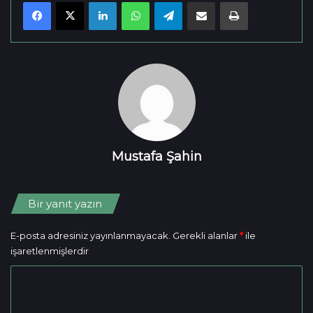
LinkedIn
WhatsApp
Telegram
E-mail olarak paylaş
Yazdır
Mustafa Şahin
Bir yanıt yazın
E-posta adresiniz yayınlanmayacak.
Gerekli alanlar
*
ile
işaretlenmişlerdir
Y
o