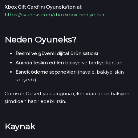
Xbox Gift Card’ını Oyuneks’ten al:
https://oyuneks.com/xbox/xbox-hediye-karti
Neden Oyuneks?
Resmî ve güvenli dijital ürün satıcısı
Anında teslim edilen
bakiye ve hediye kartları
Esnek ödeme seçenekleri
(havale, bakiye, skin
satışı vb.)
Crimson Desert yolculuğuna çıkmadan önce bakiyeni
şimdiden hazır edebilirsin.
Kaynak