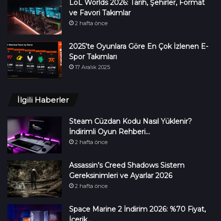
LoL Worlds 2026: Tarih, Şehirler, Format
ve Favori Takımlar
2 hafta önce
2025’te Oyunlara Göre En Çok İzlenen E-
Spor Takımları
17 Aralık 2025
İlgili Haberler
Steam Cüzdan Kodu Nasıl Yüklenir?
İndirimli Oyun Rehberi…
2 hafta önce
Assassin’s Creed Shadows Sistem
Gereksinimleri ve Ayarlar 2026
2 hafta önce
Space Marine 2 İndirim 2026: %70 Fiyat,
İçerik…