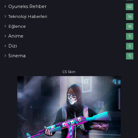
Oyuneks Rehber
62
Teknoloji Haberleri
16
Eğlence
18
Anime
5
Dizi
5
Sinema
5
CS Skin