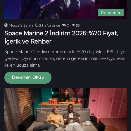
Rehberler
Mustafa Şahin
2 hafta önce
0
53
Space Marine 2 İndirim 2026: %70 Fiyat,
İçerik ve Rehber
Space Marine 2 indirim döneminde %70 düşüşle 1.199 TL'ye
geriledi. Oyunun modları, sistem gereksinimleri ve Oyuneks
ile en ucuza alma…
Devamını Oku »