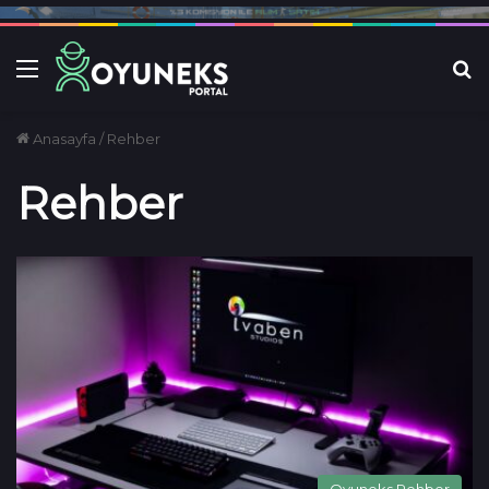
Menü
Ar
Anasayfa
/
Rehber
Rehber
Oyuneks Rehber