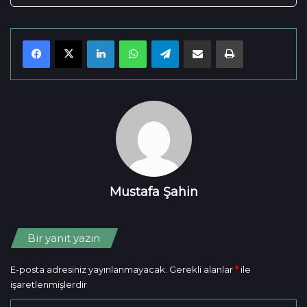
LinkedIn
WhatsApp
Telegram
E-mail olarak paylaş
Yazdır
Mustafa Şahin
Bir yanıt yazın
E-posta adresiniz yayınlanmayacak.
Gerekli alanlar
*
ile
işaretlenmişlerdir