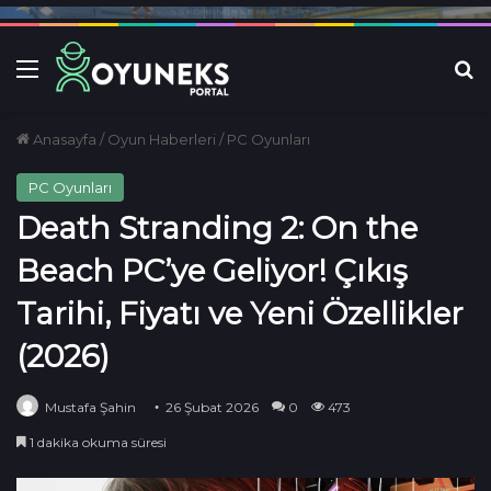
Menü
Ar
Anasayfa
/
Oyun Haberleri
/
PC Oyunları
PC Oyunları
Death Stranding 2: On the
Beach PC’ye Geliyor! Çıkış
Tarihi, Fiyatı ve Yeni Özellikler
(2026)
Mustafa Şahin
26 Şubat 2026
0
473
1 dakika okuma süresi