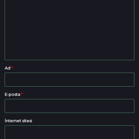
Y
o
r
u
m
*
Ad
*
E-posta
*
İnternet sitesi