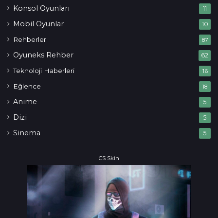
Konsol Oyunları
11
Mobil Oyunlar
10
Rehberler
87
Oyuneks Rehber
62
Teknoloji Haberleri
16
Eğlence
18
Anime
5
Dizi
5
Sinema
5
CS Skin