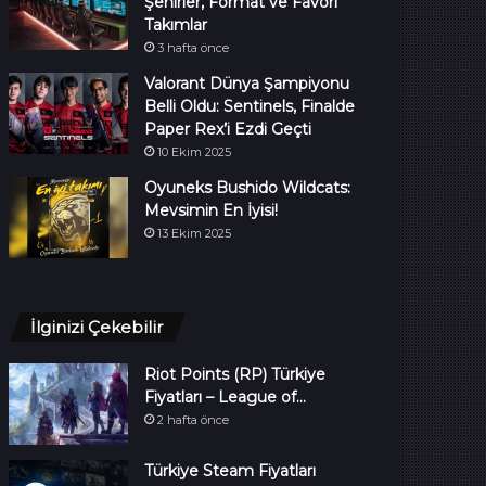
Şehirler, Format ve Favori
Takımlar
3 hafta önce
Valorant Dünya Şampiyonu
Belli Oldu: Sentinels, Finalde
Paper Rex’i Ezdi Geçti
10 Ekim 2025
Oyuneks Bushido Wildcats:
Mevsimin En İyisi!
13 Ekim 2025
İlginizi Çekebilir
Riot Points (RP) Türkiye
Fiyatları – League of…
2 hafta önce
Türkiye Steam Fiyatları