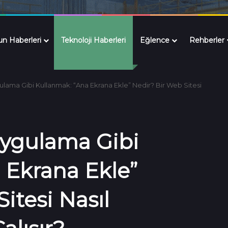
n Haberleri
Teknoloji Haberleri
Eğlence
Rehberler
ulama Gibi Kullanmak: “Ana Ekrana Ekle” Nedir? Bir Web Sitesi
Uygulama Gibi
 Ekrana Ekle”
itesi Nasıl