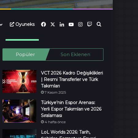
Facebook
X
LinkedIn
YouTube
Instagram
Twitch
Ara...
Oyuneks
Popüler
Son Eklenen
VCT 2026 Kadro Değişiklikleri
| Resmi Transferler ve Türk
Takımları
7 Kasım 2025
Türkiye’nin Espor Arenası:
Yerli Espor Takımları ve 2026
Sıralaması
4 hafta önce
LoL Worlds 2026: Tarih,