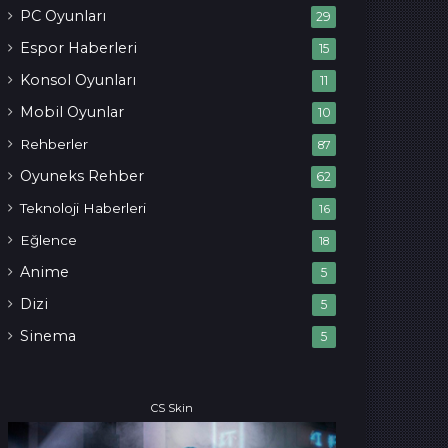
PC Oyunları
29
Espor Haberleri
15
Konsol Oyunları
11
Mobil Oyunlar
10
Rehberler
87
Oyuneks Rehber
62
Teknoloji Haberleri
16
Eğlence
18
Anime
5
Dizi
5
Sinema
5
CS Skin