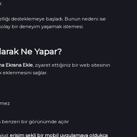
.
elliği desteklemeye başladı. Bunun nedeni ise
 kolay bir deneyim yaşamak istemesi.
larak Ne Yapar?
na Ekrana Ekle
, ziyaret ettiğiniz bir web sitesinin
 eklenmesini sağlar.
kmez
 benzeri bir görünümde açılır
fakat
erişim şekli bir mobil uygulamaya oldukça