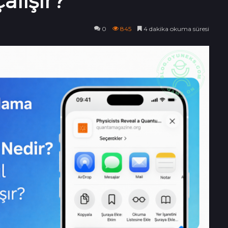
alışır?
0
845
4 dakika okuma süresi