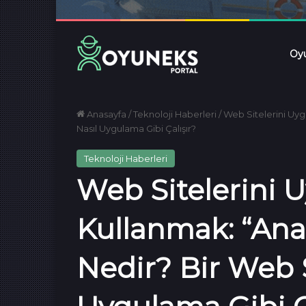
Oyu
Anasayfa
/
Teknoloji Haberleri
/
Web Sitelerini Uyg
Nasıl Uygulama Gibi Çalışır?
Teknoloji Haberleri
Web Sitelerini 
Kullanmak: “Ana
Nedir? Bir Web S