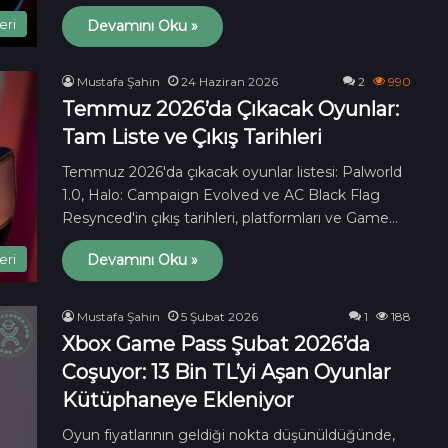
eri
Devamını Oku »
Mustafa Şahin
24 Haziran 2026
2
990
Temmuz 2026’da Çıkacak Oyunlar:
Tam Liste ve Çıkış Tarihleri
Temmuz 2026'da çıkacak oyunlar listesi: Palworld
1.0, Halo: Campaign Evolved ve AC Black Flag
Resynced'in çıkış tarihleri, platformları ve Game…
eri
Devamını Oku »
Mustafa Şahin
5 Şubat 2026
1
188
Xbox Game Pass Şubat 2026’da
Coşuyor: 13 Bin TL’yi Aşan Oyunlar
Kütüphaneye Ekleniyor
Oyun fiyatlarının geldiği nokta düşünüldüğünde,