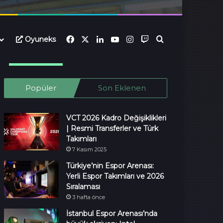
Facebook
X
LinkedIn
YouTube
Instagram
Twitch
Oyuneks
Ara...
Popüler
Son Eklenen
VCT 2026 Kadro Değişiklikleri
| Resmi Transferler ve Türk
Takımları
7 Kasım 2025
Türkiye’nin Espor Arenası:
Yerli Espor Takımları ve 2026
Sıralaması
3 hafta önce
İstanbul Espor Arenası’nda