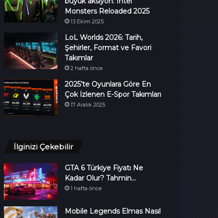
büyük aksiyon: Intel
Monsters Reloaded 2025
13 Ekim 2025
LoL Worlds 2026: Tarih,
Şehirler, Format ve Favori
Takımlar
2 hafta önce
2025’te Oyunlara Göre En
Çok İzlenen E-Spor Takımları
17 Aralık 2025
İlginizi Çekebilir
GTA 6 Türkiye Fiyatı Ne
Kadar Olur? Tahmin…
1 hafta önce
Mobile Legends Elmas Nasıl