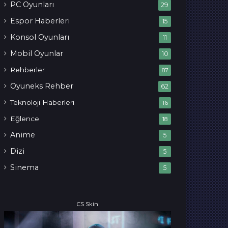
PC Oyunları
29
Espor Haberleri
15
Konsol Oyunları
11
Mobil Oyunlar
10
Rehberler
87
Oyuneks Rehber
62
Teknoloji Haberleri
16
Eğlence
18
Anime
5
Dizi
5
Sinema
5
CS Skin