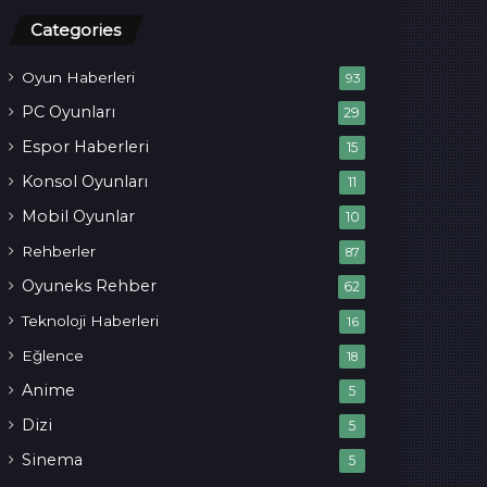
Categories
Oyun Haberleri
93
PC Oyunları
29
Espor Haberleri
15
Konsol Oyunları
11
Mobil Oyunlar
10
Rehberler
87
Oyuneks Rehber
62
Teknoloji Haberleri
16
Eğlence
18
Anime
5
Dizi
5
Sinema
5