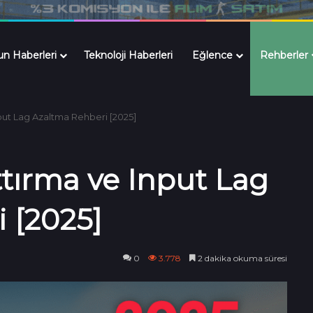
n Haberleri
Teknoloji Haberleri
Eğlence
Rehberler
put Lag Azaltma Rehberi [2025]
ttırma ve Input Lag
 [2025]
0
3.778
2 dakika okuma süresi