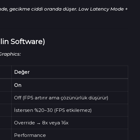
iğinde, gecikme ciddi oranda düşer. Low Latency Mode +
in Software)
raphics:
Değer
On
Off (FPS artırır ama çözünürlük düşürür)
İstersen %20–30 (FPS etkilemez)
Override → 8x veya 16x
Performance