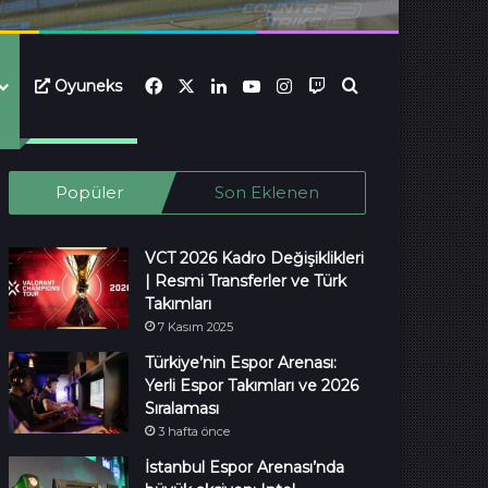
Facebook
X
LinkedIn
YouTube
Instagram
Twitch
Ara...
Oyuneks
Popüler
Son Eklenen
VCT 2026 Kadro Değişiklikleri
| Resmi Transferler ve Türk
Takımları
7 Kasım 2025
Türkiye’nin Espor Arenası:
Yerli Espor Takımları ve 2026
Sıralaması
3 hafta önce
İstanbul Espor Arenası’nda