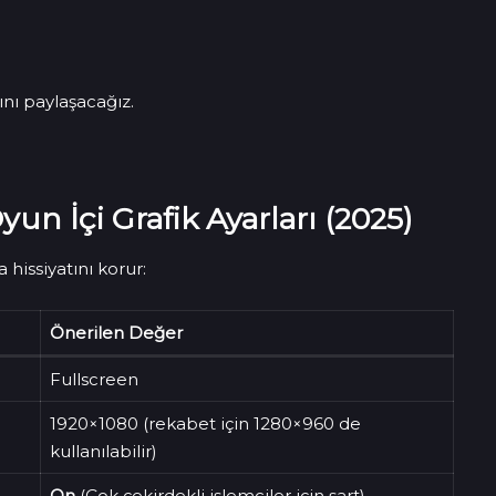
ını paylaşacağız.
yun İçi Grafik Ayarları (2025)
hissiyatını korur:
Önerilen Değer
Fullscreen
1920×1080 (rekabet için 1280×960 de
kullanılabilir)
On
(Çok çekirdekli işlemciler için şart)