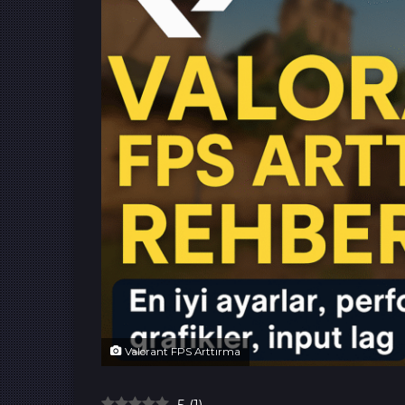
Valorant FPS Arttırma
5
(
1
)