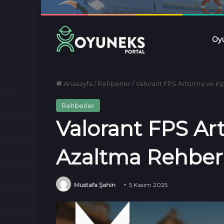
Oyu
Anasayfa
/
Rehberler
/
Valorant FPS Arttırma ve In
Rehberler
Valorant FPS Ar
Azaltma Rehberi
Mustafa Şahin
5 Kasım 2025