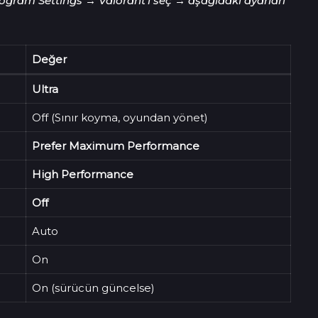
gram Settings → Valorant’ı seç → aşağıdaki ayarları
Değer
Ultra
Off (Sınır koyma, oyundan yönet)
Prefer Maximum Performance
High Performance
Off
Auto
On
On (sürücün güncelse)