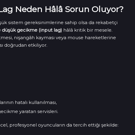
t Lag Neden Hâlâ Sorun Oluyor?
şük sistem gereksinimlerine sahip olsa da rekabetçi
e düşük gecikme (input lag)
hâlâ kritik bir mesele.
gitmesi, nişangâh kayması veya mouse hareketlerine
ı doğrudan etkiliyor.
rının hatalı kullanılması,
ecikme yaratan servisleri.
, profesyonel oyuncuların da tercih ettiği şekilde: