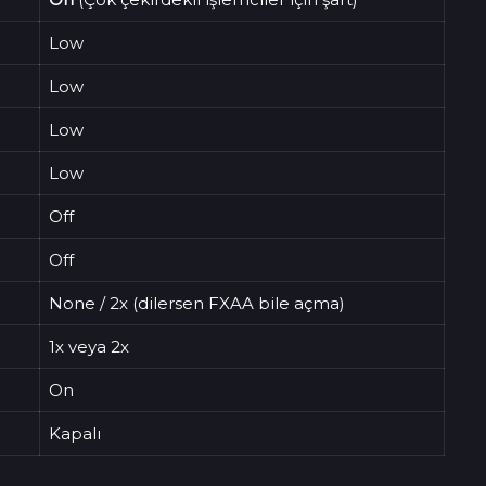
Low
Low
Low
Low
Off
Off
None / 2x (dilersen FXAA bile açma)
1x veya 2x
On
Kapalı