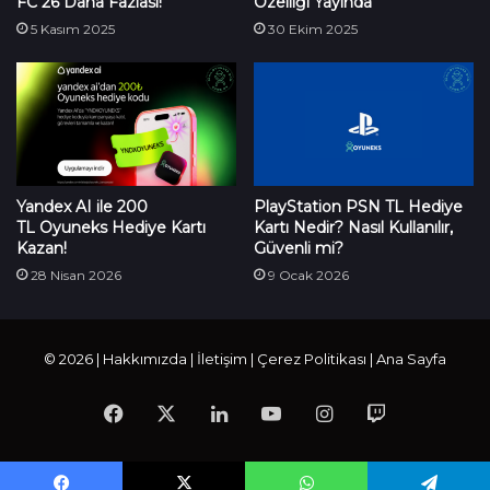
FC 26 Daha Fazlası!
Özelliği Yayında
5 Kasım 2025
30 Ekim 2025
Yandex AI ile 200
PlayStation PSN TL Hediye
TL Oyuneks Hediye Kartı
Kartı Nedir? Nasıl Kullanılır,
Kazan!
Güvenli mi?
28 Nisan 2026
9 Ocak 2026
© 2026 |
Hakkımızda
|
İletişim
|
Çerez Politikası
|
Ana Sayfa
Facebook
X
LinkedIn
YouTube
Instagram
Twitch