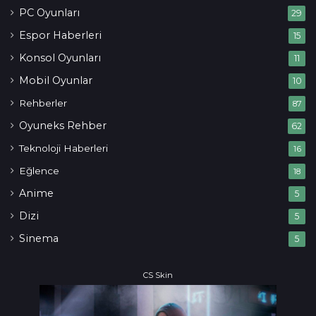
PC Oyunları
29
Espor Haberleri
15
Konsol Oyunları
11
Mobil Oyunlar
10
Rehberler
87
Oyuneks Rehber
62
Teknoloji Haberleri
16
Eğlence
18
Anime
5
Dizi
5
Sinema
5
CS Skin