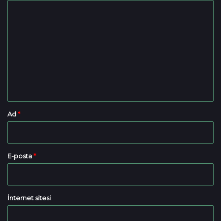
Y
o
r
u
m
*
Ad
*
E-posta
*
İnternet sitesi