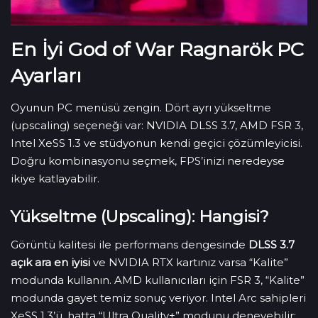
En İyi God of War Ragnarök PC
Ayarları
Oyunun PC menüsü zengin. Dört ayrı yükseltme
(upscaling) seçeneği var: NVIDIA DLSS 3.7, AMD FSR 3,
Intel XeSS 1.3 ve stüdyonun kendi geçici çözümleyicisi.
Doğru kombinasyonu seçmek, FPS’inizi neredeyse
ikiye katlayabilir.
Yükseltme (Upscaling): Hangisi?
Görüntü kalitesi ile performans dengesinde
DLSS 3.7
açık ara en iyisi
ve NVIDIA RTX kartınız varsa “Kalite”
modunda kullanın. AMD kullanıcıları için FSR 3, “Kalite”
modunda gayet temiz sonuç veriyor. Intel Arc sahipleri
XeSS 1.3’ü, hatta “Ultra Quality+” modunu deneyebilir;