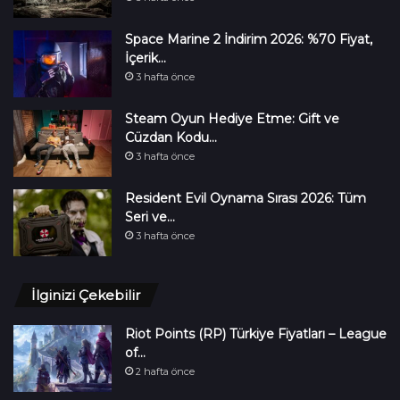
Space Marine 2 İndirim 2026: %70 Fiyat,
İçerik…
3 hafta önce
Steam Oyun Hediye Etme: Gift ve
Cüzdan Kodu…
3 hafta önce
Resident Evil Oynama Sırası 2026: Tüm
Seri ve…
3 hafta önce
İlginizi Çekebilir
Riot Points (RP) Türkiye Fiyatları – League
of…
2 hafta önce