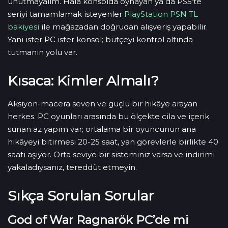
unutmayalım. Hâlâ konsolda oynayan ya da PS5’te
seriyi tamamlamak isteyenler
PlayStation PSN TL
bakiyesi
ile mağazadan doğrudan alışveriş yapabilir.
Yani ister PC ister konsol; bütçeyi kontrol altında
tutmanın yolu var.
Kısaca: Kimler Almalı?
Aksiyon-macera seven ve güçlü bir hikâye arayan
herkes. PC oyunları arasında bu ölçekte cila ve içerik
sunan az yapım var; ortalama bir oyuncunun ana
hikâyeyi bitirmesi 20-25 saat, yan görevlerle birlikte 40
saati aşıyor. Orta seviye bir sisteminiz varsa ve indirimi
yakaladıysanız, tereddüt etmeyin.
Sıkça Sorulan Sorular
God of War Ragnarök PC’de mi