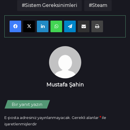
Sistem Gereksinimleri
Steam
LinkedIn
WhatsApp
Telegram
E-mail olarak paylaş
Yazdır
Mustafa Şahin
Bir yanıt yazın
E-posta adresiniz yayınlanmayacak.
Gerekli alanlar
*
ile
işaretlenmişlerdir