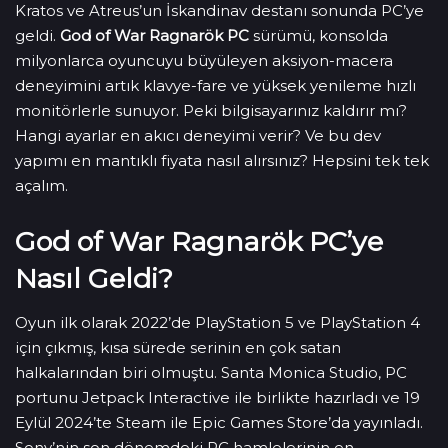
Kratos ve Atreus’un İskandinav destanı sonunda PC’ye
geldi.
God of War Ragnarök PC
sürümü, konsolda
milyonlarca oyuncuyu büyüleyen aksiyon-macera
deneyimini artık klavye-fare ve yüksek yenileme hızlı
monitörlerle sunuyor. Peki bilgisayarınız kaldırır mı?
Hangi ayarlar en akıcı deneyimi verir? Ve bu dev
yapımı en mantıklı fiyata nasıl alırsınız? Hepsini tek tek
açalım.
God of War Ragnarök PC’ye
Nasıl Geldi?
Oyun ilk olarak 2022’de PlayStation 5 ve PlayStation 4
için çıkmış, kısa sürede serinin en çok satan
halkalarından biri olmuştu. Santa Monica Studio, PC
portunu Jetpack Interactive ile birlikte hazırladı ve 19
Eylül 2024’te Steam ile Epic Games Store’da yayınladı.
Sony’nin son dönemdeki PC hamlelerinin en