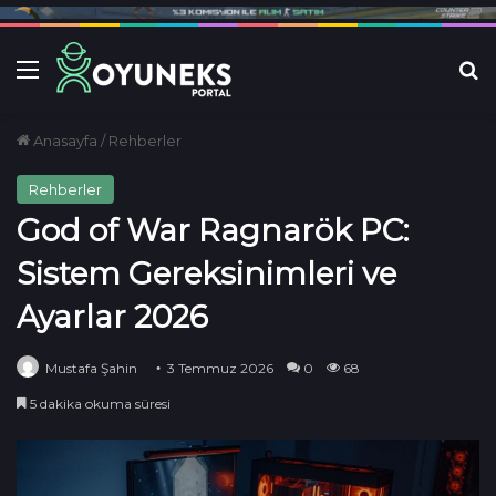
Menü
Ar
Anasayfa
/
Rehberler
Rehberler
God of War Ragnarök PC:
Sistem Gereksinimleri ve
Ayarlar 2026
Mustafa Şahin
3 Temmuz 2026
0
68
5 dakika okuma süresi