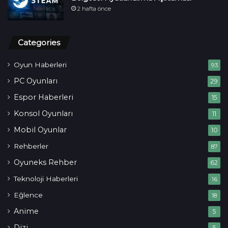
2 hafta önce
Categories
Oyun Haberleri
93
PC Oyunları
29
Espor Haberleri
15
Konsol Oyunları
11
Mobil Oyunlar
10
Rehberler
87
Oyuneks Rehber
62
Teknoloji Haberleri
16
Eğlence
18
Anime
5
Dizi
5