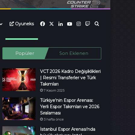
Facebook
X
LinkedIn
YouTube
Instagram
Twitch
Oyuneks
Ara...
Popüler
Son Eklenen
VCT 2026 Kadro Değişiklikleri
| Resmi Transferler ve Türk
Takımları
7 Kasım 2025
Türkiye’nin Espor Arenası:
Yerli Espor Takımları ve 2026
Sıralaması
3 hafta önce
İstanbul Espor Arenası’nda