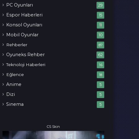
PC Oyunları
29
Espor Haberleri
15
Konsol Oyunları
11
Mobil Oyunlar
10
Rehberler
87
Oyuneks Rehber
62
Teknoloji Haberleri
16
Eğlence
18
Anime
5
Dizi
5
Sinema
5
CS Skin