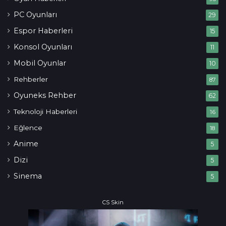
PC Oyunları
29
Espor Haberleri
15
Konsol Oyunları
11
Mobil Oyunlar
10
Rehberler
87
Oyuneks Rehber
62
Teknoloji Haberleri
16
Eğlence
18
Anime
5
Dizi
5
Sinema
5
CS Skin