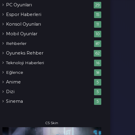
PC Oyunları
29
Espor Haberleri
15
Konsol Oyunları
11
Mobil Oyunlar
10
Rehberler
87
Oyuneks Rehber
62
Teknoloji Haberleri
16
Eğlence
18
Anime
5
Dizi
5
Sinema
5
CS Skin