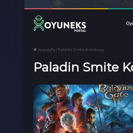
Oyu
Anasayfa
/
Paladin Smite Kombosu
Paladin Smite 