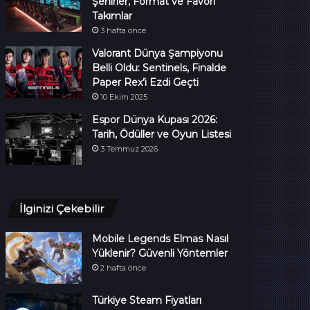
Şehirler, Format ve Favori
Takımlar
3 hafta önce
Valorant Dünya Şampiyonu
Belli Oldu: Sentinels, Finalde
Paper Rex’i Ezdi Geçti
10 Ekim 2025
Espor Dünya Kupası 2026:
Tarih, Ödüller ve Oyun Listesi
3 Temmuz 2026
İlginizi Çekebilir
Mobile Legends Elmas Nasıl
Yüklenir? Güvenli Yöntemler
2 hafta önce
Türkiye Steam Fiyatları