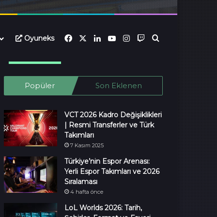
Facebook
X
LinkedIn
YouTube
Instagram
Twitch
Oyuneks
Ara...
Popüler
Son Eklenen
VCT 2026 Kadro Değişiklikleri
| Resmi Transferler ve Türk
Takımları
7 Kasım 2025
Türkiye’nin Espor Arenası:
Yerli Espor Takımları ve 2026
Sıralaması
4 hafta önce
LoL Worlds 2026: Tarih,