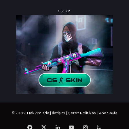
CS Skin
© 2026 |
Hakkımızda
|
İletişim
|
Çerez Politikası
|
Ana Sayfa
Facebook
X
LinkedIn
YouTube
Instagram
Twitch