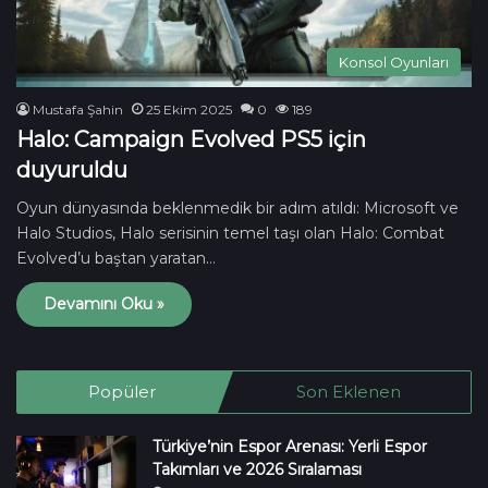
Konsol Oyunları
Mustafa Şahin
25 Ekim 2025
0
189
Halo: Campaign Evolved PS5 için
duyuruldu
Oyun dünyasında beklenmedik bir adım atıldı: Microsoft ve
Halo Studios, Halo serisinin temel taşı olan Halo: Combat
Evolved’u baştan yaratan…
Devamını Oku »
Popüler
Son Eklenen
Türkiye’nin Espor Arenası: Yerli Espor
Takımları ve 2026 Sıralaması