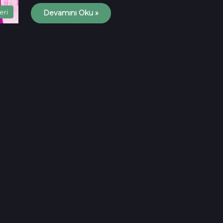
eri
Devamını Oku »