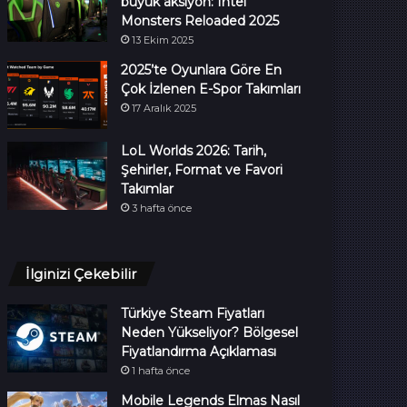
büyük aksiyon: Intel
Monsters Reloaded 2025
13 Ekim 2025
2025’te Oyunlara Göre En
Çok İzlenen E-Spor Takımları
17 Aralık 2025
LoL Worlds 2026: Tarih,
Şehirler, Format ve Favori
Takımlar
3 hafta önce
İlginizi Çekebilir
Türkiye Steam Fiyatları
Neden Yükseliyor? Bölgesel
Fiyatlandırma Açıklaması
1 hafta önce
Mobile Legends Elmas Nasıl