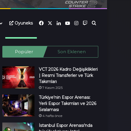
Facebook
X
LinkedIn
YouTube
Instagram
Twitch
Oyuneks
Ara...
Popüler
Son Eklenen
VCT 2026 Kadro Değişiklikleri
| Resmi Transferler ve Türk
Takımları
7 Kasım 2025
Türkiye’nin Espor Arenası:
Yerli Espor Takımları ve 2026
Sıralaması
4 hafta önce
İstanbul Espor Arenası’nda