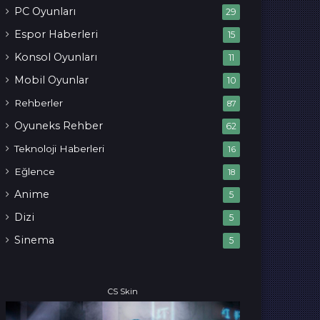
PC Oyunları
29
Espor Haberleri
15
Konsol Oyunları
11
Mobil Oyunlar
10
Rehberler
87
Oyuneks Rehber
62
Teknoloji Haberleri
16
Eğlence
18
Anime
5
Dizi
5
Sinema
5
CS Skin