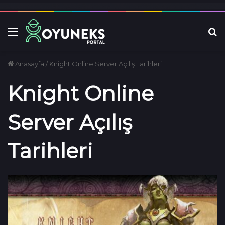
Menü
Ar
Anasayfa
/
Knight Online Server Açılış Tarihleri
Knight Online
Server Açılış
Tarihleri