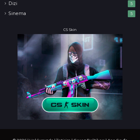
Dizi
5
Sinema
5
CS Skin