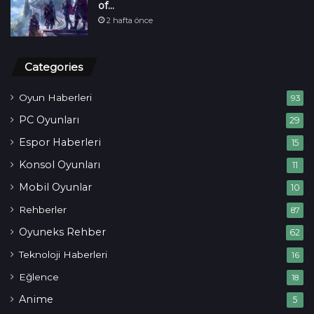
of…
2 hafta önce
Categories
Oyun Haberleri
93
PC Oyunları
29
Espor Haberleri
15
Konsol Oyunları
11
Mobil Oyunlar
10
Rehberler
87
Oyuneks Rehber
62
Teknoloji Haberleri
16
Eğlence
18
Anime
5