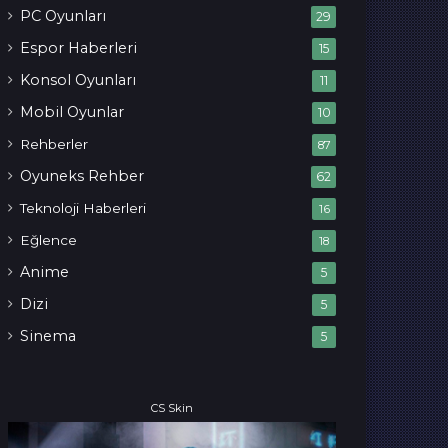
PC Oyunları
29
Espor Haberleri
15
Konsol Oyunları
11
Mobil Oyunlar
10
Rehberler
87
Oyuneks Rehber
62
Teknoloji Haberleri
16
Eğlence
18
Anime
5
Dizi
5
Sinema
5
CS Skin