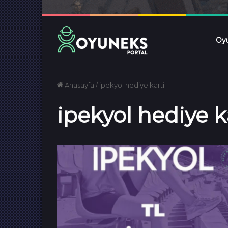
Oyu
Anasayfa
/
ipekyol hediye karti
ipekyol hediye k