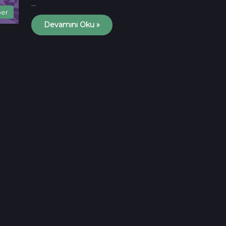
…
ber
Devamını Oku »