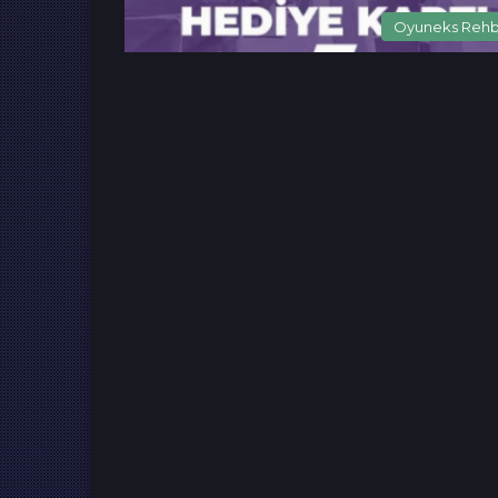
Oyuneks Reh