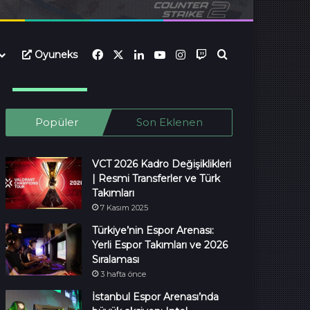
Facebook
X
LinkedIn
YouTube
Instagram
Twitch
Oyuneks
Ara...
Popüler
Son Eklenen
VCT 2026 Kadro Değişiklikleri
| Resmi Transferler ve Türk
Takımları
7 Kasım 2025
Türkiye’nin Espor Arenası:
Yerli Espor Takımları ve 2026
Sıralaması
3 hafta önce
İstanbul Espor Arenası’nda