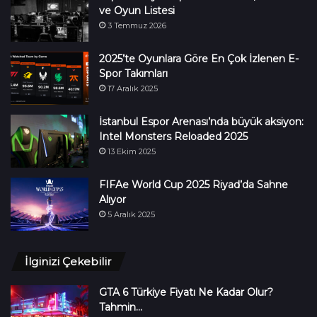
ve Oyun Listesi
3 Temmuz 2026
2025’te Oyunlara Göre En Çok İzlenen E-
Spor Takımları
17 Aralık 2025
İstanbul Espor Arenası’nda büyük aksiyon:
Intel Monsters Reloaded 2025
13 Ekim 2025
FIFAe World Cup 2025 Riyad’da Sahne
Alıyor
5 Aralık 2025
İlginizi Çekebilir
GTA 6 Türkiye Fiyatı Ne Kadar Olur?
Tahmin…