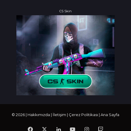
CS Skin
© 2026 |
Hakkımızda
|
İletişim
|
Çerez Politikası
|
Ana Sayfa
Facebook
X
LinkedIn
YouTube
Instagram
Twitch