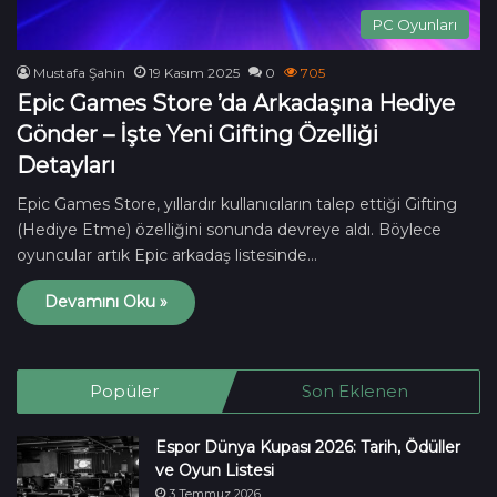
PC Oyunları
Mustafa Şahin
19 Kasım 2025
0
705
Epic Games Store ’da Arkadaşına Hediye
Gönder – İşte Yeni Gifting Özelliği
Detayları
Epic Games Store, yıllardır kullanıcıların talep ettiği Gifting
(Hediye Etme) özelliğini sonunda devreye aldı. Böylece
oyuncular artık Epic arkadaş listesinde…
Devamını Oku »
Popüler
Son Eklenen
Espor Dünya Kupası 2026: Tarih, Ödüller
ve Oyun Listesi
3 Temmuz 2026