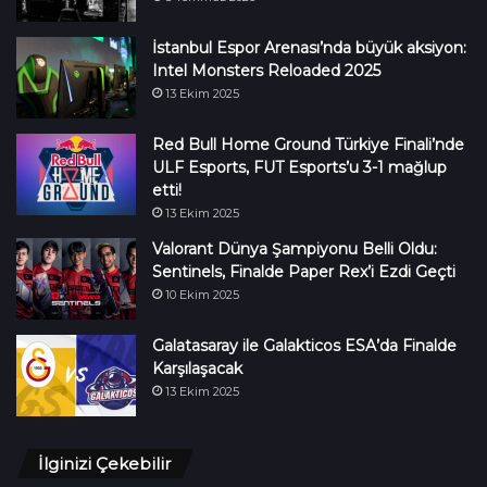
İstanbul Espor Arenası’nda büyük aksiyon:
Intel Monsters Reloaded 2025
13 Ekim 2025
Red Bull Home Ground Türkiye Finali’nde
ULF Esports, FUT Esports’u 3-1 mağlup
etti!
13 Ekim 2025
Valorant Dünya Şampiyonu Belli Oldu:
Sentinels, Finalde Paper Rex’i Ezdi Geçti
10 Ekim 2025
Galatasaray ile Galakticos ESA’da Finalde
Karşılaşacak
13 Ekim 2025
İlginizi Çekebilir