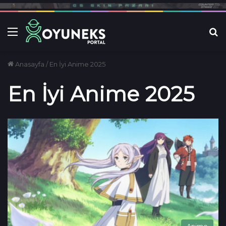
Menü
Ar
Anasayfa
/
En İyi Anime 2025
En İyi Anime 2025
Anime