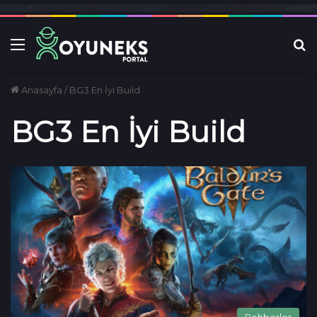
Menü
Ar
Anasayfa
/
BG3 En İyi Build
BG3 En İyi Build
Rehberler