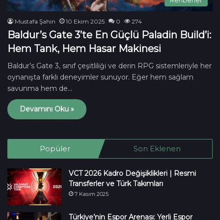
Mustafa Şahin
10 Ekim 2025
0
274
Baldur’s Gate 3’te En Güçlü Paladin Build’i:
Hem Tank, Hem Hasar Makinesi
Baldur’s Gate 3, sınıf çeşitliliği ve derin RPG sistemleriyle her
oynanışta farklı deneyimler sunuyor. Eğer hem sağlam
savunma hem de…
Devamını Oku »
Popüler
Son Eklenen
VCT 2026 Kadro Değişiklikleri | Resmi
Transferler ve Türk Takımları
7 Kasım 2025
Türkiye’nin Espor Arenası: Yerli Espor